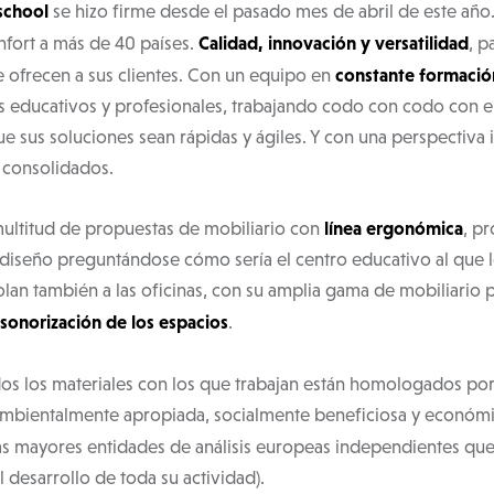
school
se hizo firme desde el pasado mes de abril de este año
Calidad, innovación y versatilidad
nfort a más de 40 países.
, p
constante formación
e ofrecen a sus clientes. Con un equipo en
s educativos y profesionales, trabajando codo con codo con el
e sus soluciones sean rápidas y ágiles. Y con una perspectiva 
 consolidados.
línea ergonómica
multitud de propuestas de mobiliario con
, p
u diseño preguntándose cómo sería el centro educativo al que 
polan también a las oficinas, con su amplia gama de mobiliario 
insonorización de los espacios
.
dos los materiales con los que trabajan están homologados po
ambientalmente apropiada, socialmente beneficiosa y económ
las mayores entidades de análisis europeas independientes qu
 desarrollo de toda su actividad).