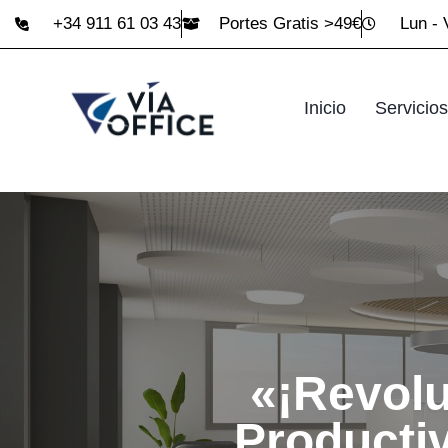
+34 911 61 03 43
Portes Gratis >49€
Lun - 
Inicio
Servicios
«¡Revolu
Productiv