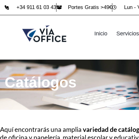
+34 911 61 03 43
Portes Gratis >49€
Lun - 
Inicio
Servicios
Catálogos
Aquí encontrarás una amplia
variedad de catálo
de oficina y papelería, material escolar y educat