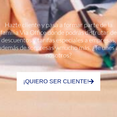
Hazte cliente y pasa a formar parte de la
familia Via Office donde podrás disfrutar de
descuentos y tarifas especiales a empresas,
además de sorpresas y mucho más.
¿Te unes 
nosotros?
¡QUIERO SER CLIENTE!