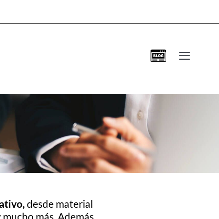
ativo,
desde material
o y mucho más. Además,